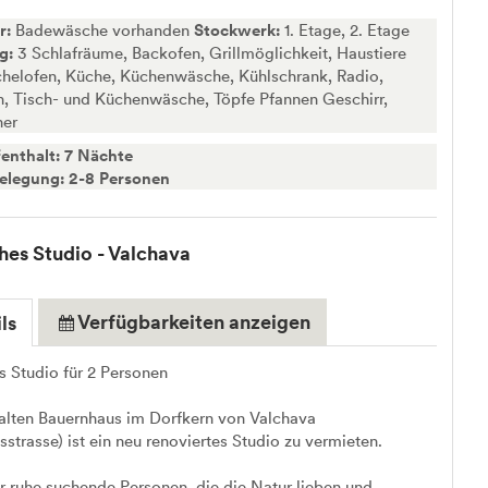
r:
Badewäsche vorhanden
Stockwerk:
1. Etage, 2. Etage
ng:
3 Schlafräume, Backofen, Grillmöglichkeit, Haustiere
chelofen, Küche, Küchenwäsche, Kühlschrank, Radio,
, Tisch- und Küchenwäsche, Töpfe Pfannen Geschirr,
her
enthalt: 7 Nächte
elegung: 2-8 Personen
es Studio - Valchava
Verfügbarkeiten anzeigen
ls
 Studio für 2 Personen
alten Bauernhaus im Dorfkern von Valchava
strasse) ist ein neu renoviertes Studio zu vermieten.
r ruhe suchende Personen, die die Natur lieben und