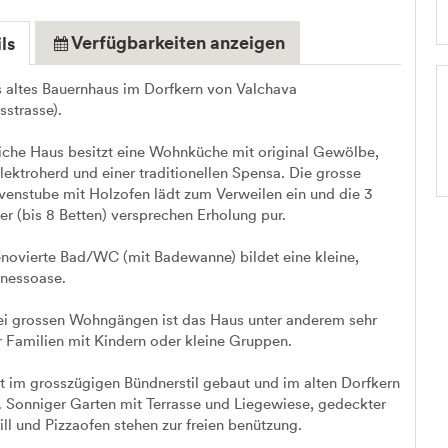
Verfügbarkeiten anzeigen
ls
 altes Bauernhaus im Dorfkern von Valchava
strasse).
che Haus besitzt eine Wohnküche mit original Gewölbe,
lektroherd und einer traditionellen Spensa. Die grosse
enstube mit Holzofen lädt zum Verweilen ein und die 3
r (bis 8 Betten) versprechen Erholung pur.
enovierte Bad/WC (mit Badewanne) bildet eine kleine,
lnessoase.
ei grossen Wohngängen ist das Haus unter anderem sehr
r Familien mit Kindern oder kleine Gruppen.
t im grosszügigen Bündnerstil gebaut und im alten Dorfkern
. Sonniger Garten mit Terrasse und Liegewiese, gedeckter
ill und Pizzaofen stehen zur freien benützung.