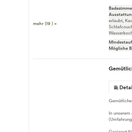
Badezimme
Ausstattu
erlaubt, Ka
mehr (19 ) »
Schlafcouch
Wasserkoc
Mindestauf
Mögliche B
Gemütlich
mehr (9 ) »
mehr (9 ) »
mehr (9 ) »
mehr (9 ) »
mehr (9 ) »
Detai
Gemütliches
In unserem 
(Umfahrungs
Geeignet fü