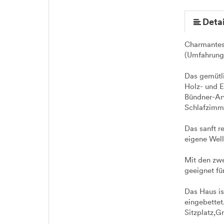
Detai
Charmantes
(Umfahrungs
Das gemütli
Holz- und E
Bündner-Arv
Schlafzimme
Das sanft r
eigene Wel
Mit den zw
geeignet fü
Das Haus is
eingebettet
Sitzplatz,Gr