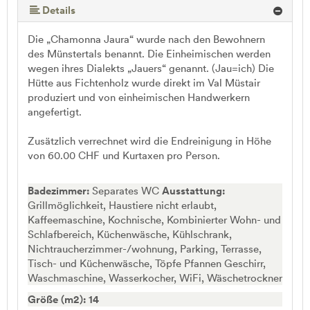
Details
Die „Chamonna Jaura“ wurde nach den Bewohnern
des Münstertals benannt. Die Einheimischen werden
wegen ihres Dialekts „Jauers“ genannt. (Jau=ich) Die
Hütte aus Fichtenholz wurde direkt im Val Müstair
produziert und von einheimischen Handwerkern
angefertigt.
Zusätzlich verrechnet wird die Endreinigung in Höhe
von 60.00 CHF und Kurtaxen pro Person.
Badezimmer:
Separates WC
Ausstattung:
Grillmöglichkeit, Haustiere nicht erlaubt,
Kaffeemaschine, Kochnische, Kombinierter Wohn- und
Schlafbereich, Küchenwäsche, Kühlschrank,
Nichtraucherzimmer-/wohnung, Parking, Terrasse,
Tisch- und Küchenwäsche, Töpfe Pfannen Geschirr,
Waschmaschine, Wasserkocher, WiFi, Wäschetrockner
Größe (m2): 14